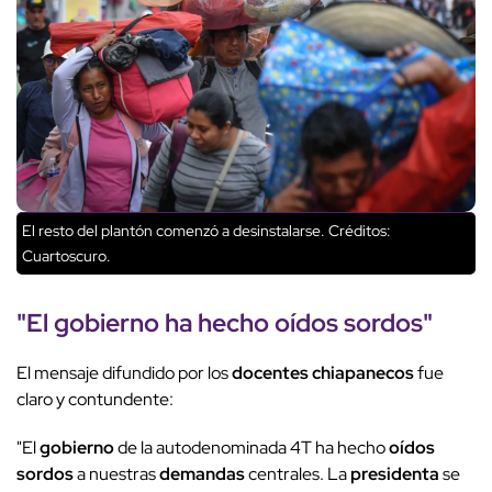
El resto del plantón comenzó a desinstalarse.
Créditos:
Cuartoscuro.
"El
gobierno
ha hecho
oídos sordos
"
El mensaje difundido por los
docentes chiapanecos
fue
claro y contundente:
"El
gobierno
de la autodenominada 4T ha hecho
oídos
sordos
a nuestras
demandas
centrales. La
presidenta
se