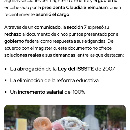
algunas secciones del magisterio disidente y el
gobierno
encabezado por la
presidenta
Claudia Sheinbaum
, quien
recientemente
asumió el cargo
.
A través de un
comunicado
, la
sección 7
expresó su
rechazo
al documento de cinco puntos presentado por el
gobierno
federal como respuesta a sus exigencias. De
acuerdo con el magisterio, este documento no ofrece
soluciones reales
a sus
demandas
, entre las que destacan:
La
abrogación
de la
Ley del ISSSTE
de 2007
La eliminación de la reforma educativa
Un
incremento salarial
del 100%