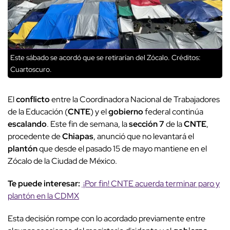
Este sábado se acordó que se retirarían del Zócalo.
Créditos:
Cuartoscuro.
El
conflicto
entre la Coordinadora Nacional de Trabajadores
de la Educación (
CNTE
) y el
gobierno
federal continúa
escalando
. Este fin de semana, la
sección 7
de la
CNTE
,
procedente de
Chiapas
, anunció que no levantará el
plantón
que desde el pasado 15 de mayo mantiene en el
Zócalo de la Ciudad de México.
Te puede interesar:
¡Por fin! CNTE acuerda terminar paro y
plantón en la CDMX
Esta decisión rompe con lo acordado previamente entre