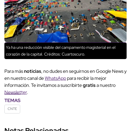
Ya ha una reducción visible del campamento magisterial en el
corazón de la capital.
Créditos: Cuartoscuro.
Para más
noticias
, no dudes en seguirnos en Google News y
en nuestro canal de
WhatsApp
para recibir la mejor
información. Te invitamos a suscribirte
gratis
a nuestro
Newsletter
.
TEMAS
CNTE
Notas Relacionadas