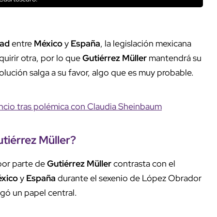
dad
entre
México
y
España
, la legislación mexicana
uirir otra, por lo que
Gutiérrez
Müller
mantendrá su
olución salga a su favor, algo que es muy probable.
ncio tras polémica con Claudia Sheinbaum
tiérrez
Müller?
 por parte de
Gutiérrez
Müller
contrasta con el
xico
y
España
durante el sexenio de López Obrador
gó un papel central.