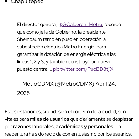
Chapultepec
El director general,
@GCalderon_Metro
, recordó
que como jefa de Gobierno, la presidente
Sheinbaum también puso en operación la
subestación eléctrica Metro Energía, para
garantizar la dotación de energía eléctrica a las
líneas 1, 2 y 3, y también construyó un nuevo
puesto central...
pic.twitter.com/PudBD8tjiX
— MetroCDMX (@MetroCDMX)
April 24,
2025
Estas estaciones, situadas en el corazón de la ciudad, son
vitales para
miles de usuarios
que diariamente se desplazan
por
razones laborales, académicas y personales
. La
reapertura ha sido recibida con entusiasmo por los usuarios,