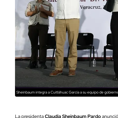
Sheinbaum integra a Cuitláhuac García a su equipo de gobiern
La presidenta
Claudia Sheinbaum Pardo
anunció