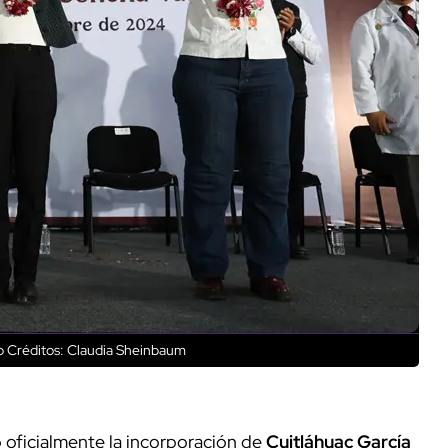
o
Créditos: Claudia Sheinbaum
 oficialmente la incorporación de
Cuitláhuac García