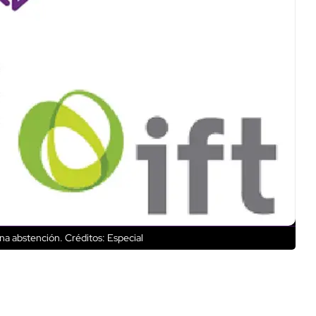
una abstención.
Créditos: Especial