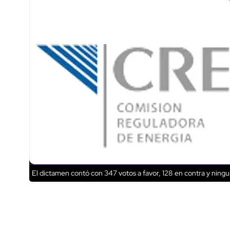
El dictamen contó con 347 votos a favor, 128 en contra y ning