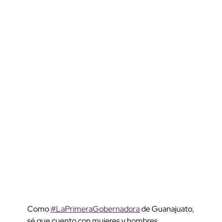
Como
#LaPrimeraGobernadora
de Guanajuato,
sé que cuento con mujeres y hombres