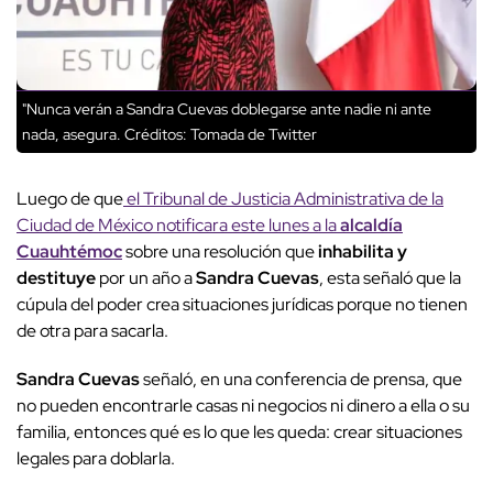
"Nunca verán a Sandra Cuevas doblegarse ante nadie ni ante
nada, asegura.
Créditos: Tomada de Twitter
Luego de que
el Tribunal de Justicia Administrativa de la
Ciudad de México notificara este lunes a la
alcaldía
Cuauhtémoc
sobre una resolución que
inhabilita y
destituye
por un año a
Sandra Cuevas
, esta señaló que la
cúpula del poder crea situaciones jurídicas porque no tienen
de otra para sacarla.
Sandra Cuevas
señaló, en una conferencia de prensa, que
no pueden encontrarle casas ni negocios ni dinero a ella o su
familia, entonces qué es lo que les queda: crear situaciones
legales para doblarla.