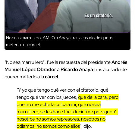
No seas marrullero, AMLO a Anaya tras acusarlo de querer
meterlo a la cárcel
"No sea marrullero", fue la respuesta del presidente
Andrés
Manuel López Obrador a Ricardo Anaya
tras acusarlo de
querer meterlo a la
cárcel.
"Y yo qué tengo qué ver con el citatorio, qué
tengo qué ver con los jueces,
que de la cara, pero
que no me eche la culpa a mí, que no sea
marrullero, se les hace fácil decir "me persiguen",
nosotros no somos represores, nosotros no
odiamos, no somos como ellos
", dijo.