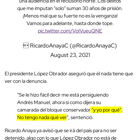
una audiencia en el reclusorio norte. Los delitos
que me imputan "solo" suman 30 años de prisión.
¡Menos mal que su fuerte no es la venganza!
Vamos para adelante, hasta donde tope.
pic.twitter.com/VoIVueuQNE
 RicardoAnayaC (@RicardoAnayaC)
August 23, 2021
El presidente López Obrador aseguró que él nada tiene que
ver con la denuncia.
"Se le hizo fácil decir me está persiguiendo
Andrés Manuel, ahora sí como dijera su
camarada del bloque conservador
"y yo por qué".
No tengo nada qué ver
", sentenció.
Ricardo Anaya ya avisó que se irá del país para no ser
detenido, algo con lo que López Obrador no está de