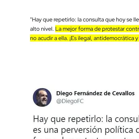
"Hay que repetirlo: la consulta que hoy se ll
alto nivel.
La mejor forma de protestar contr
no acudir a ella. ¡Es ilegal, antidemocrática y