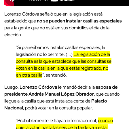
Lorenzo Córdova señaló que en la legislación está
establecido que
no se pueden instalar casillas especiales
para la gente que no está en sus domicilios el día de la
elección.
"Sí planeábamos instalar casillas especiales, la
legislación no lo permite. (...)
La legislación de la
consulta es la que establece que las consultas se
votan en la casilla en la que estás registrado, no
en otra casilla
", sentenció.
Luego,
Lorenzo Córdova
le mandó decir a la
esposa del
presidente Andrés Manuel López Obrador
, que cuando
llegue a la casilla que está instalada cerca de
Palacio
Nacional
, podrá votar en la consulta popular.
"Probablemente le hayan informado mal,
cuando
quiera votar, hasta las seis de la tarde va a estar