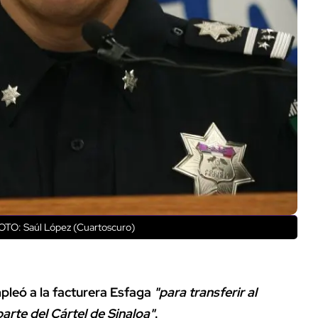
OTO: Saúl López (Cuartoscuro)
leó a la facturera Esfaga
"para transferir al
arte del Cártel de Sinaloa"
.