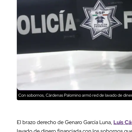
Con sobornos, Cárdenas Palomino armó red de lavado de dine
El brazo derecho de Genaro García Luna,
Luis C
lavado de dinero financiada con los sobornos que