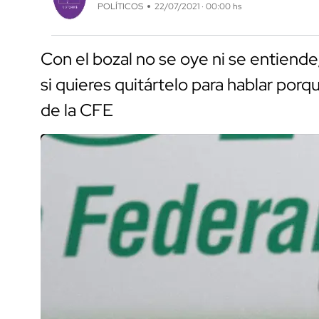
POLÍTICOS
22/07/2021 · 00:00 hs
Con el bozal no se oye ni se entien
si quieres quitártelo para hablar porq
de la CFE