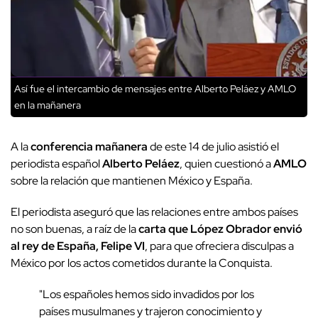
Así fue el intercambio de mensajes entre Alberto Peláez y AMLO
en la mañanera
A la
conferencia mañanera
de este 14 de julio asistió el
periodista español
Alberto Peláez
, quien cuestionó a
AMLO
sobre la relación que mantienen México y España.
El periodista aseguró que las relaciones entre ambos países
no son buenas, a raíz de la
carta que López Obrador envió
al rey de España, Felipe VI
, para que ofreciera disculpas a
México por los actos cometidos durante la Conquista.
"Los españoles hemos sido invadidos por los
países musulmanes y trajeron conocimiento y