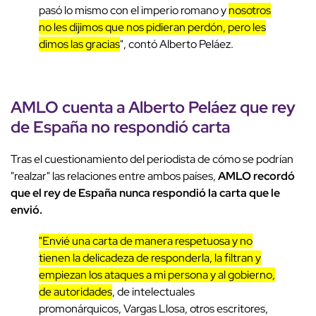
pasó lo mismo con el imperio romano y
nosotros
no les dijimos que nos pidieran perdón, pero les
dimos las gracias
", contó Alberto Peláez.
AMLO cuenta a Alberto Peláez que rey
de España no respondió carta
Tras el cuestionamiento del periodista de cómo se podrían
"realzar" las relaciones entre ambos países,
AMLO recordó
que el rey de España nunca respondió la carta que le
envió.
"Envié una carta de manera respetuosa y no
tienen la delicadeza de responderla, la filtran y
empiezan los ataques a mi persona y al gobierno,
de autoridades
, de intelectuales
promonárquicos, Vargas Llosa, otros escritores,