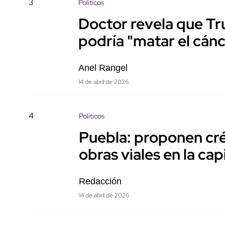
3
Políticos
Doctor revela que Tr
podría "matar el cán
Anel Rangel
14 de abril de 2026
4
Políticos
Puebla: proponen cré
obras viales en la cap
Redacción
14 de abril de 2026