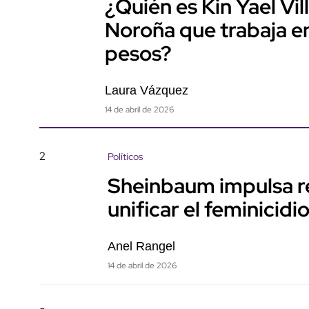
¿Quién es Kin Yael Vil
Noroña que trabaja en
pesos?
Laura Vázquez
14 de abril de 2026
2
Políticos
Sheinbaum impulsa re
unificar el feminicid
Anel Rangel
14 de abril de 2026