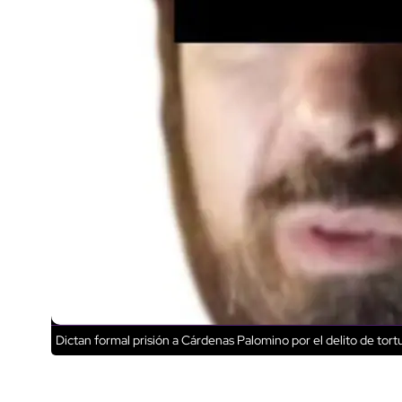
Dictan formal prisión a Cárdenas Palomino por el delito de tort