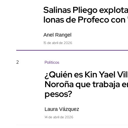
Salinas Pliego explo
lonas de Profeco con
Anel Rangel
15 de abril de 2026
2
Políticos
¿Quién es Kin Yael Vi
Noroña que trabaja e
pesos?
Laura Vázquez
14 de abril de 2026