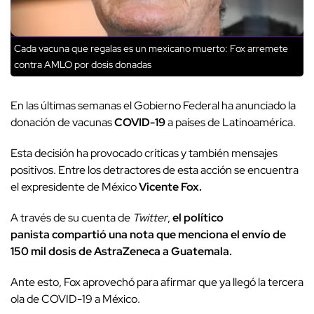
Cada vacuna que regalas es un mexicano muerto: Fox arremete
contra AMLO por dosis donadas
En las últimas semanas el Gobierno Federal ha anunciado la
donación de vacunas
COVID-19
a países de Latinoamérica.
Esta decisión ha provocado críticas y también mensajes
positivos. Entre los detractores de esta acción se encuentra
el expresidente de México
Vicente Fox.
A través de su cuenta de
Twitter
,
el político
panista compartió una nota que menciona el envío de
150 mil dosis de AstraZeneca a Guatemala.
Ante esto, Fox aprovechó para afirmar que ya llegó la tercera
ola de COVID-19 a México.