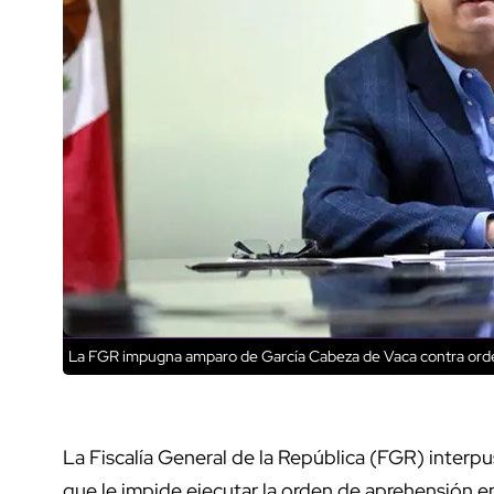
La FGR impugna amparo de García Cabeza de Vaca contra ord
La Fiscalía General de la República (FGR) interpu
que le impide ejecutar la orden de aprehensión 