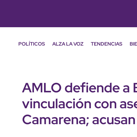
POLÍTICOS
ALZA LA VOZ
TENDENCIAS
BI
AMLO defiende a B
vinculación con as
Camarena; acusan