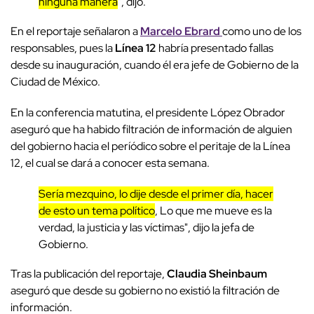
ninguna manera
", dijo.
En el reportaje señalaron a
Marcelo Ebrard
como uno de los
responsables, pues la
Línea 12
habría presentado fallas
desde su inauguración, cuando él era jefe de Gobierno de la
Ciudad de México.
En la conferencia matutina, el presidente López Obrador
aseguró que ha habido filtración de información de alguien
del gobierno hacia el períódico sobre el peritaje de la Línea
12, el cual se dará a conocer esta semana.
Sería mezquino, lo dije desde el primer día, hacer
de esto un tema político
, Lo que me mueve es la
verdad, la justicia y las víctimas", dijo la jefa de
Gobierno.
Tras la publicación del reportaje,
Claudia Sheinbaum
aseguró que desde su gobierno no existió la filtración de
información.