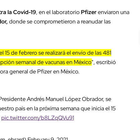
ra la Covid-19
, en el laboratorio
Pfizer
enviaron una
or,
donde se comprometieron a reanudar las
l 15 de febrero se realizará el envío de las 481
cepción semanal de vacunas en México
", escribió
ora general de Pfizer en México.
 Presidente Andrés Manuel López Obrador, se
estro país en la próxima semana que inicia el 15
!
pic.twitter.com/b8LZqQVu91
@m_ebrard)
February 9, 2021