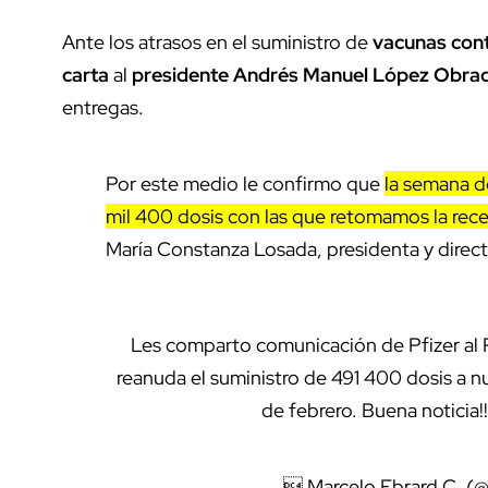
Ante los atrasos en el suministro de
vacunas cont
carta
al
presidente Andrés Manuel López Obrad
entregas.
Por este medio le confirmo que
la semana de
mil 400 dosis con las que retomamos la re
María Constanza Losada, presidenta y direct
Les comparto comunicación de Pfizer al
reanuda el suministro de 491 400 dosis a nu
de febrero. Buena noticia!
 Marcelo Ebrard C. (