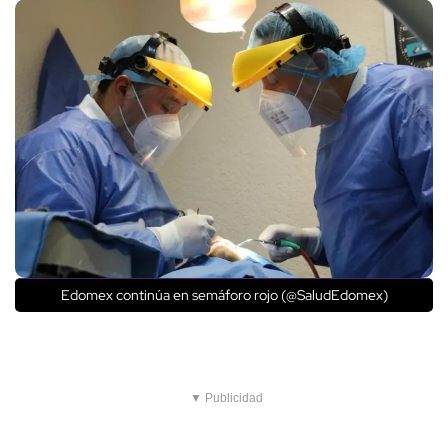
Edomex continúa en semáforo rojo (@SaludEdomex)
▼ Publicidad