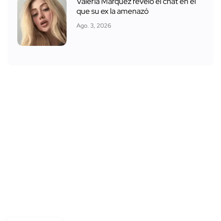
Valeria Márquez reveló el chat en el
que su ex la amenazó
Ago. 3, 2026