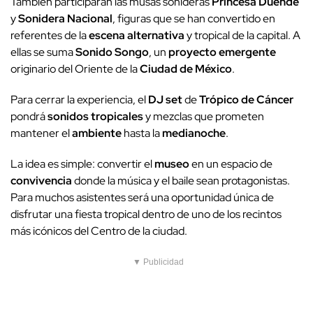
También participarán las musas sonideras
Princesa Duende
y
Sonidera Nacional
, figuras que se han convertido en
referentes de la
escena alternativa
y tropical de la capital. A
ellas se suma
Sonido Songo
, un
proyecto emergente
originario del Oriente de la
Ciudad de México
.
Para cerrar la experiencia, el
DJ set
de
Trópico de Cáncer
pondrá
sonidos tropicales
y mezclas que prometen
mantener el
ambiente
hasta la
medianoche
.
La idea es simple: convertir el
museo
en un espacio de
convivencia
donde la música y el baile sean protagonistas.
Para muchos asistentes será una oportunidad única de
disfrutar una fiesta tropical dentro de uno de los recintos
más icónicos del Centro de la ciudad.
▼ Publicidad