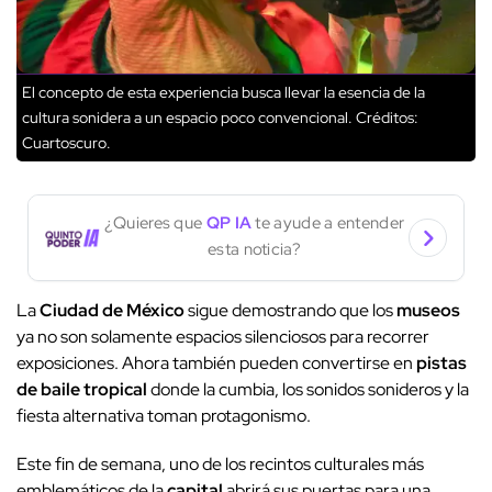
El concepto de esta experiencia busca llevar la esencia de la
cultura sonidera a un espacio poco convencional.
Créditos:
Cuartoscuro.
¿Quieres que
QP IA
te ayude a entender
esta noticia?
La
Ciudad de México
sigue demostrando que los
museos
ya no son solamente espacios silenciosos para recorrer
exposiciones. Ahora también pueden convertirse en
pistas
de baile tropical
donde la cumbia, los sonidos sonideros y la
fiesta alternativa toman protagonismo.
Este fin de semana, uno de los recintos culturales más
emblemáticos de la
capital
abrirá sus puertas para una