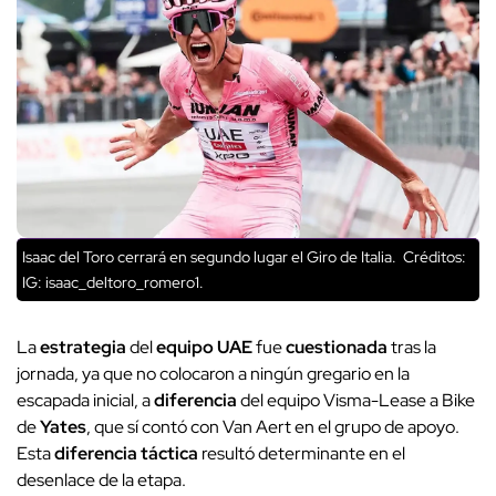
Isaac del Toro cerrará en segundo lugar el Giro de Italia.
Créditos:
IG: isaac_deltoro_romero1.
La
estrategia
del
equipo UAE
fue
cuestionada
tras la
jornada, ya que no colocaron a ningún gregario en la
escapada inicial, a
diferencia
del equipo Visma-Lease a Bike
de
Yates
, que sí contó con Van Aert en el grupo de apoyo.
Esta
diferencia táctica
resultó determinante en el
desenlace de la etapa.