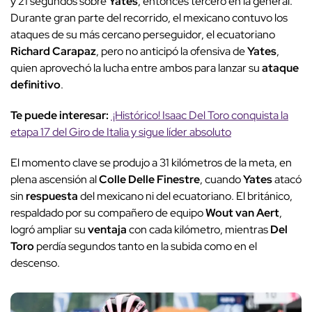
y 21 segundos sobre
Yates
, entonces tercero en la general.
Durante gran parte del recorrido, el mexicano contuvo los
ataques de su más cercano perseguidor, el ecuatoriano
Richard Carapaz
, pero no anticipó la ofensiva de
Yates
,
quien aprovechó la lucha entre ambos para lanzar su
ataque
definitivo
.
Te puede interesar:
¡Histórico! Isaac Del Toro conquista la
etapa 17 del Giro de Italia y sigue líder absoluto
El momento clave se produjo a 31 kilómetros de la meta, en
plena ascensión al
Colle Delle Finestre
, cuando
Yates
atacó
sin
respuesta
del mexicano ni del ecuatoriano. El británico,
respaldado por su compañero de equipo
Wout van Aert
,
logró ampliar su
ventaja
con cada kilómetro, mientras
Del
Toro
perdía segundos tanto en la subida como en el
descenso.