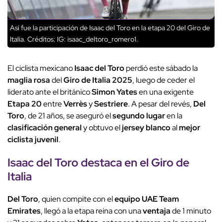
Así fue la participación de Isaac del Toro en la etapa 20 del Giro de
Italia.
Créditos: IG: isaac_deltoro_romero1.
El ciclista mexicano
Isaac del Toro
perdió este sábado la
maglia rosa
del
Giro de Italia 2025
, luego de ceder el
liderato ante el británico
Simon Yates
en una exigente
Etapa 20
entre
Verrès
y
Sestriere
. A pesar del revés,
Del
Toro
, de 21 años, se aseguró el
segundo lugar
en la
clasificación general
y obtuvo el
jersey blanco
al
mejor
ciclista juvenil
.
Isaac del Toro
destaca en el
Giro de
Italia
Del Toro
, quien compite con el
equipo UAE Team
Emirates
, llegó a la etapa reina con una
ventaja
de 1 minuto