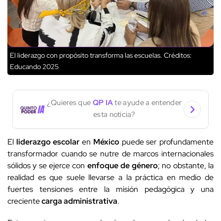
El liderazgo con propósito transforma las escuelas.
Créditos:
Educando 2025
¿Quieres que
QP IA
te ayude a entender
esta noticia?
El
liderazgo escolar
en
México
puede ser profundamente
transformador cuando se nutre de marcos internacionales
sólidos y se ejerce con
enfoque de género
; no obstante, la
realidad es que suele llevarse a la práctica en medio de
fuertes tensiones entre la misión pedagógica y una
creciente
carga administrativa
.