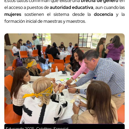
Estos datos confirman que existe una
brecha de género
en
el acceso a puestos de
autoridad educativa
, aun cuando las
mujeres
sostienen el sistema desde la
docencia
y la
formación inicial de maestras y maestros.
Educando 2025.
Créditos: Especial