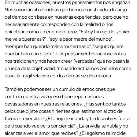
En muchas ocasiones, nuestros pensamientos nos engañan.
Nos susurran al oído ideas que hemos construido a lo largo
del tiempo con base en nuestras experiencias, pero que no
necesariamente corresponden con la realidad o nos
boicotean como un enemigo feroz: "Estoy tan gordo, ¿quién
me va a querer así?", "soy la peor madre del mundo",
"siempre han querido más a mi hermano", "seguro quiere
quedar bien con el jefe". Los pensamientos inconscientes
nos traicionan y nos hacen creer "verdades" que no pasan la
prueba de la objetividad. Y cuando actuamos con ellos como
base, la frágil relación con los demás se desmorona.
También podemos ser un cúmulo de emociones que
controla nuestra vida y eso tiene repercusiones
devastadoras en nuestras relaciones. ¿Has sentido tantos
celos que dijiste cosas hirientes que lastimaron al otro de
forma irreversible? ¿El enojo te inunda y te descubres fuera
de ti cuando vuelve la conciencia? ¿La envidia te nubla y no
alcanzas a ver el amor que recibes? ¿El egoísmo te impide