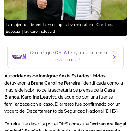
La mujer fue detenida en un operativo migratorio.
Créditos:
Especial | IG: karolineleavitt.
¿Quieres que
QP IA
te ayude a entender
esta noticia?
Autoridades de inmigración
de
Estados Unidos
detuvieron a
Bruna Caroline Ferreira
, identificada como la
madre del sobrino de la secretaria de prensa de la
Casa
Blanca
,
Karoline Leavitt
, de acuerdo con una fuente
familiarizada con el caso. El arresto fue confirmado por un
vocero del Departamento de Seguridad Nacional (DHS).
Ferreira fue descrita por el DHS como una "
extranjera ilegal
criminal
". Según la dependencia, tenía un
arresto previo