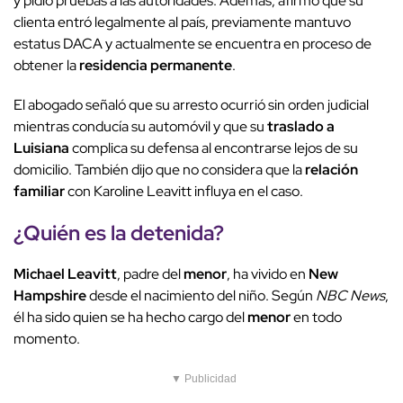
y pidió pruebas a las autoridades. Además, afirmó que su
clienta entró legalmente al país, previamente mantuvo
estatus DACA y actualmente se encuentra en proceso de
obtener la
residencia permanente
.
El abogado señaló que su arresto ocurrió sin orden judicial
mientras conducía su automóvil y que su
traslado a
Luisiana
complica su defensa al encontrarse lejos de su
domicilio. También dijo que no considera que la
relación
familiar
con Karoline Leavitt influya en el caso.
¿Quién es la detenida?
Michael Leavitt
, padre del
menor
, ha vivido en
New
Hampshire
desde el nacimiento del niño. Según
NBC News
,
él ha sido quien se ha hecho cargo del
menor
en todo
momento.
▼ Publicidad