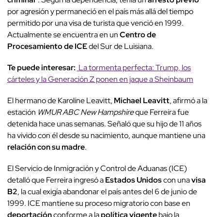
por agresión y permaneció en el país más allá del tiempo
permitido por una visa de turista que venció en 1999.
Actualmente se encuentra en un
Centro de
Procesamiento de ICE
del Sur de Luisiana.
Te puede interesar:
La tormenta perfecta: Trump, los
cárteles y la Generación Z ponen en jaque a Sheinbaum
El hermano de Karoline Leavitt,
Michael Leavitt
, afirmó a la
estación
WMUR ABC New Hampshire
que Ferreira fue
detenida hace unas semanas. Señaló que su hijo de 11 años
ha vivido con él desde su nacimiento, aunque mantiene una
relación con su madre
.
El Servicio de Inmigración y Control de Aduanas (ICE)
detalló que Ferreira ingresó a
Estados Unidos
con una
visa
B2
, la cual exigía abandonar el país antes del 6 de junio de
1999. ICE mantiene su proceso migratorio con base en
deportación
conforme a la
política vigente
bajo la