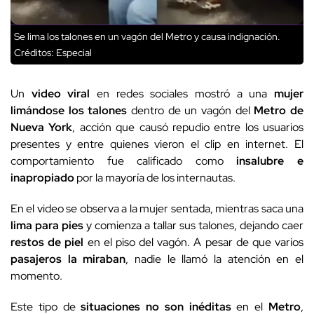
Se lima los talones en un vagón del Metro y causa indignación.
Créditos: Especial
Un
video viral
en redes sociales mostró a una
mujer
limándose los talones
dentro de un vagón del
Metro de
Nueva York
, acción que causó repudio entre los usuarios
presentes y entre quienes vieron el clip en internet. El
comportamiento fue calificado como
insalubre
e
inapropiado
por la mayoría de los internautas.
En el video se observa a la mujer sentada, mientras saca una
lima para pies
y comienza a tallar sus talones, dejando caer
restos de piel
en el piso del vagón. A pesar de que varios
pasajeros la miraban
, nadie le llamó la atención en el
momento.
Este tipo de
situaciones no son inéditas
en el
Metro
,