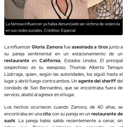
La famosa influencer ya había denunciado ser víctima de violencia
en sus redes sociales.
Créditos: Especial
La influencer
Gloria Zamora
fue
asesinada a tiros
junto a
su pareja sentimental en un estacionamiento de un
restaurante
en
California
, Estados Unidos. El principal
sospechoso es su exesposo, Thomas Alberto Tamayo
Lizárraga, quien, según las autoridades, los siguió hasta el
lugar y abrió fuego contra ambos. Un
agente del sheriff
del
condado de San Bernardino, que se encontraba fuera de
servicio, abatió al agresor en el lugar.
Los hechos ocurrieron cuando Zamora, de 40 años, se
encontraba en una
cita
con su pareja en un
restaurante de
sushi
. La pareja había salido recientemente a cenar, sin