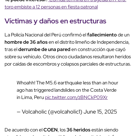
toro embiste a 12 personas en fiesta patronal
Víctimas y daños en estructuras
La Policía Nacional del Perú confirmó el
fallecimiento
de un
hombre de 36 años
en el distrito limeño de Independencia,
tras el
derrumbe de una pared
en construcción que cayó
sobre su vehículo. Otros cinco ciudadanos resultaron heridos
por caídas de escombros y colapsos parciales de estructuras.
Whoahh! The M5.6 earthquake less than an hour
ago has triggered landslides on the Costa Verde
in Lima, Peru
pic.twitter.com/zBNCkP09Xr
— Volcaholic (@volcaholic1)
June 15, 2025
De acuerdo con el
COEN
, los
36 heridos
están siendo