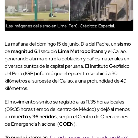
Las imágenes del sismo en Lima, Perú.
Créditos: Especial.
La mañana del domingo 15 de junio, Día del Padre, un
sismo
de
magnitud 6.1
sacudió
Lima Metropolitana
y el Callao,
generando alarma entre la población y daños materiales en
diversos puntos de la capital peruana. El Instituto Geofísico
del Perú (IGP) informó que el epicentro se ubicó a 30
kilómetros al suroeste del Callao, a una profundidad de 49
kilómetros.
El movimiento sísmico se registró a las 11:35 horas locales
(09:35 horas tiempo del centro de México) y dejó al menos
un
muerto
y
36 heridos
, según el Centro de Operaciones
de Emergencia Nacional (
COEN
).
Te puede interesar:
Corrida termina en tragedia en Perú: