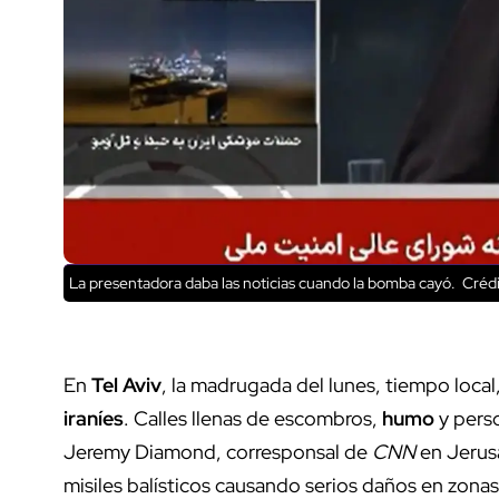
La presentadora daba las noticias cuando la bomba cayó.
Crédi
En
Tel Aviv
, la madrugada del lunes, tiempo local,
iraníes
. Calles llenas de escombros,
humo
y perso
Jeremy Diamond, corresponsal de
CNN
en Jerus
misiles balísticos causando serios daños en zonas