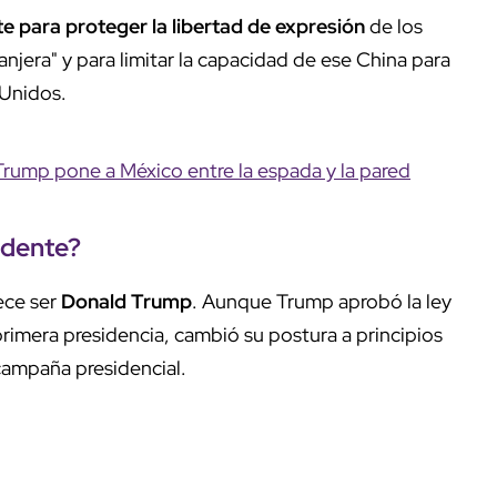
e para proteger la libertad de expresión
de los
njera" y para limitar la capacidad de ese China para
 Unidos.
rump pone a México entre la espada y la pared
idente?
ece ser
Donald Trump
. Aunque Trump aprobó la ley
 primera presidencia, cambió su postura a principios
campaña presidencial.