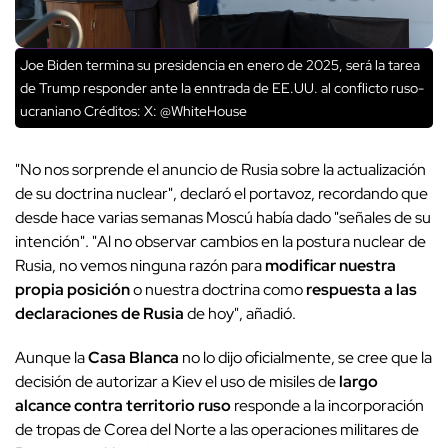
Joe Biden termina su presidencia en enero de 2025, será la tarea
de Trump responder ante la enntrada de EE.UU. al conflicto ruso-
ucraniano
Créditos: X: @WhiteHouse
"No nos sorprende el anuncio de Rusia sobre la actualización
de su doctrina nuclear", declaró el portavoz, recordando que
desde hace varias semanas Moscú había dado "señales de su
intención". "Al no observar cambios en la postura nuclear de
Rusia, no vemos ninguna razón para
modificar nuestra
propia posición
o nuestra doctrina como
respuesta a las
declaraciones de Rusia
de hoy", añadió.
Aunque la
Casa Blanca
no lo dijo oficialmente, se cree que la
decisión de autorizar a Kiev el uso de misiles de
largo
alcance contra territorio ruso
responde a la incorporación
de tropas de Corea del Norte a las operaciones militares de