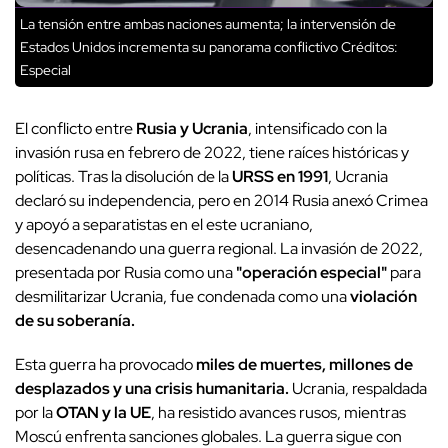
La tensión entre ambas naciones aumenta; la intervensión de
Estados Unidos incrementa su panorama conflictivo
Créditos:
Especial
El conflicto entre
Rusia y Ucrania
, intensificado con la
invasión rusa en febrero de 2022, tiene raíces históricas y
políticas. Tras la disolución de la
URSS en 1991
, Ucrania
declaró su independencia, pero en 2014 Rusia anexó Crimea
y apoyó a separatistas en el este ucraniano,
desencadenando una guerra regional. La invasión de 2022,
presentada por Rusia como una
"operación especial"
para
desmilitarizar Ucrania, fue condenada como una
violación
de su soberanía.
Esta guerra ha provocado
miles de muertes, millones de
desplazados y una crisis humanitaria.
Ucrania, respaldada
por la
OTAN y la UE
, ha resistido avances rusos, mientras
Moscú enfrenta sanciones globales. La guerra sigue con