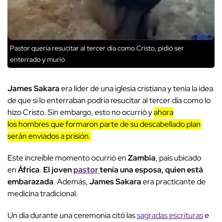
Pastor quería resucitar al tercer día como Cristo, pidió ser
enterrado y murió
James Sakara
era líder de una iglesia cristiana y tenía la idea
de que si lo enterraban podría resucitar al tercer día como lo
hizo Cristo. Sin embargo, esto no ocurrió y
ahora
los hombres que formaron parte de su descabellado plan
serán enviados a prisión.
Este increíble momento ocurrió en
Zambia
, país ubicado
en
África
.
El joven
pastor
tenía una esposa, quien está
embarazada
. Además,
James Sakara
era practicante de
medicina tradicional.
Un día durante una ceremonia citó las
sagradas escrituras
e