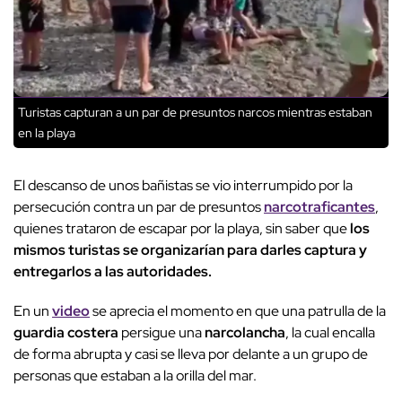
Turistas capturan a un par de presuntos narcos mientras estaban
en la playa
El descanso de unos bañistas se vio interrumpido por la
persecución contra un par de presuntos
narcotraficantes
,
quienes trataron de escapar por la playa, sin saber que
los
mismos turistas se organizarían para darles captura y
entregarlos a las autoridades.
En un
video
se aprecia el momento en que una patrulla de la
guardia costera
persigue una
narcolancha
, la cual encalla
de forma abrupta y casi se lleva por delante a un grupo de
personas que estaban a la orilla del mar.