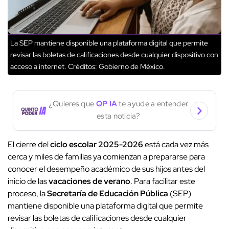
La SEP mantiene disponible una plataforma digital que permite
revisar las boletas de calificaciones desde cualquier dispositivo con
acceso a internet.
Créditos: Gobierno de México.
¿Quieres que
QP IA
te ayude a entender
esta noticia?
El cierre del
ciclo escolar
2025-2026
está cada vez más
cerca y miles de familias ya comienzan a prepararse para
conocer el desempeño académico de sus hijos antes del
inicio de las
vacaciones de verano
. Para facilitar este
proceso, la
Secretaría de Educación Pública
(SEP)
mantiene disponible una plataforma digital que permite
revisar las boletas de calificaciones desde cualquier