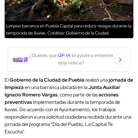
Limpian barranca en Puebla Capital para reducir riesgos durante la
temporada de lluvias.
Créditos: Gobierno de la Ciudad.
¿Quieres que
QP IA
te ayude a entender
esta noticia?
El
Gobierno de la Ciudad de Puebla
realizó una
jornada de
limpieza
en una barranca ubicada en la
Junta Auxiliar
Ignacio Romero Vargas
, como parte de las
acciones
preventivas
implementadas durante la temporada de
lluvias. De acuerdo con el Ayuntamiento, los trabajos
respondieron a una solicitud ciudadana recibida durante una
jornada del programa "Día del Pueblo, La Capital Te
Escucha".