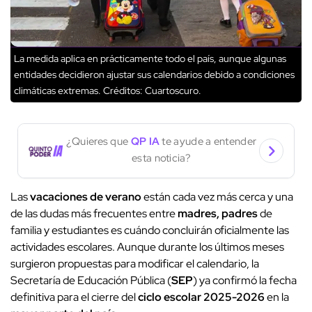
La medida aplica en prácticamente todo el país, aunque algunas
entidades decidieron ajustar sus calendarios debido a condiciones
climáticas extremas.
Créditos: Cuartoscuro.
¿Quieres que
QP IA
te ayude a entender
esta noticia?
Las
vacaciones de verano
están cada vez más cerca y una
de las dudas más frecuentes entre
madres, padres
de
familia y estudiantes es cuándo concluirán oficialmente las
actividades escolares. Aunque durante los últimos meses
surgieron propuestas para modificar el calendario, la
Secretaría de Educación Pública (
SEP
) ya confirmó la fecha
definitiva para el cierre del
ciclo escolar 2025-2026
en la