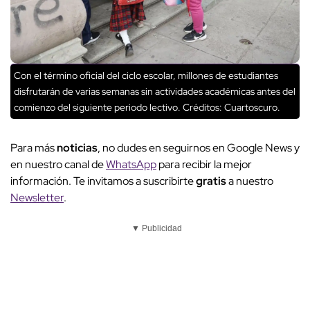
Con el término oficial del ciclo escolar, millones de estudiantes
disfrutarán de varias semanas sin actividades académicas antes del
comienzo del siguiente periodo lectivo.
Créditos: Cuartoscuro.
Para más
noticias
, no dudes en seguirnos en Google News y
en nuestro canal de
WhatsApp
para recibir la mejor
información. Te invitamos a suscribirte
gratis
a nuestro
Newsletter
.
▼ Publicidad