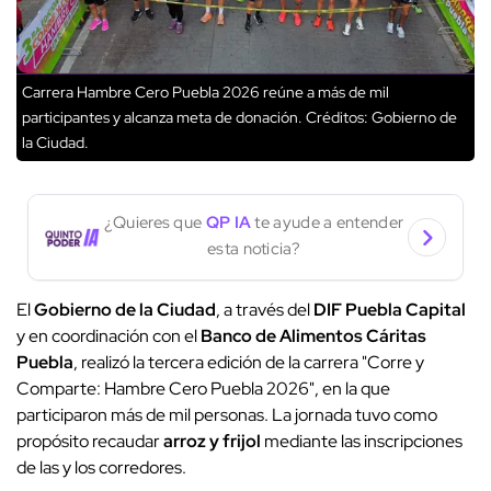
Carrera Hambre Cero Puebla 2026 reúne a más de mil
participantes y alcanza meta de donación.
Créditos: Gobierno de
la Ciudad.
¿Quieres que
QP IA
te ayude a entender
esta noticia?
El
Gobierno de la Ciudad
, a través del
DIF Puebla Capital
y en coordinación con el
Banco de Alimentos Cáritas
Puebla
, realizó la tercera edición de la carrera "Corre y
Comparte: Hambre Cero Puebla 2026", en la que
participaron más de mil personas. La jornada tuvo como
propósito recaudar
arroz y frijol
mediante las inscripciones
de las y los corredores.