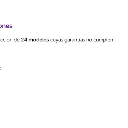
ones
ección de
24 modelos
cuyas garantías no cumplen
: