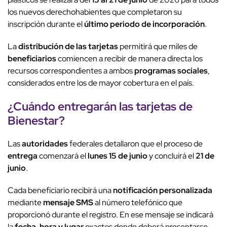
los nuevos derechohabientes que completaron su
inscripción durante el
último periodo de incorporación
.
La
distribución de las tarjetas
permitirá que miles de
beneficiarios
comiencen a recibir de manera directa los
recursos correspondientes a ambos
programas sociales
,
considerados entre los de mayor cobertura en el país.
¿Cuándo entregarán las tarjetas de
Bienestar?
Las
autoridades
federales detallaron que el proceso de
entrega
comenzará el
lunes 15 de junio
y concluirá el
21 de
junio
.
Cada beneficiario recibirá una
notificación personalizada
mediante
mensaje SMS
al número telefónico que
proporcionó durante el registro. En ese mensaje se indicará
la
fecha, hora y lugar
exactos donde deberá presentarse