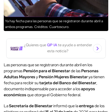
Ya hay fecha para las personas que se registraron durante abril a
ambos programas.
Créditos: Cuartoscuro.
¿Quieres que
QP IA
te ayude a entender
esta noticia?
Las personas que se
registraron durante abril en los
programas
Pensión para el Bienestar
de las
Personas
Adultas Mayores
y
Pensión Mujeres Bienestar
ya tienen
fecha para recibir su
tarjeta del Banco del Bienestar
,
documento indispensable para acceder a los
apoyos
económicos
que otorga el Gobierno federal.
La
Secretaría de Bienestar
informó que la
entrega
de los
plásticos se realizará del
15 al 21 de junio
de 2026 para todos