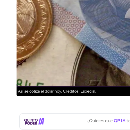
Así se cotiza el dólar hoy.
Créditos: Especial.
¿Quieres que
QP IA
te