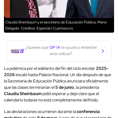
Claudia Sheinbaum y el secretario de Educación Pública, Mario
Delgado.
Créditos: Especial | Cuartoscuro.
¿Quieres que
QP IA
te ayude a entender
esta noticia?
La polémica por el adelanto del fin del ciclo escolar
2025-
2026
escaló hasta Palacio Nacional. Un día después de que
la Secretaría de Educación Pública anunciara oficialmente
que las clases terminarían el
5 de junio
, la presidenta
Claudia Sheinbaum
pidió esperar y dejó claro que el
calendario todavía no está completamente definido.
Las declaraciones ocurrieron durante la
conferencia
matutina
de este
8 de mayo
, luego de que el secretario de