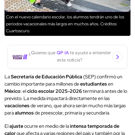
Con el nuevo calendario escolar, los alumnos tendrán uno de los
periodos vacacionales más largos en muchos años.
Créditos:
Cuartoscuro.
¿Quieres que
QP IA
te ayude a entender
esta noticia?
La
Secretaría de Educación Pública
(SEP) confirmó un
cambio importante para millones de
estudiantes
en
México
: el
ciclo escolar 2025-2026
terminará antes de lo
previsto. La medida impactará directamente en las
vacaciones
de verano, que ahora serán mucho más largas
para
alumnos
de preescolar, primaria y secundaria.
El
ajuste
ocurre en medio de la
intensa temporada de
calor
que afecta a varias regiones del país y también por la