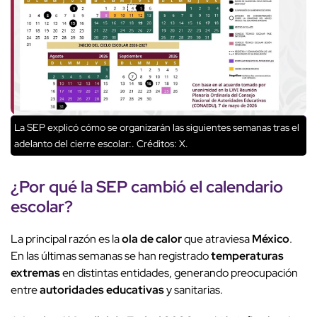
La SEP explicó cómo se organizarán las siguientes semanas tras el
adelanto del cierre escolar:.
Créditos: X.
¿Por qué la SEP cambió el calendario
escolar?
La principal razón es la
ola de calor
que atraviesa
México
.
En las últimas semanas se han registrado
temperaturas
extremas
en distintas entidades, generando preocupación
entre
autoridades educativas
y sanitarias.