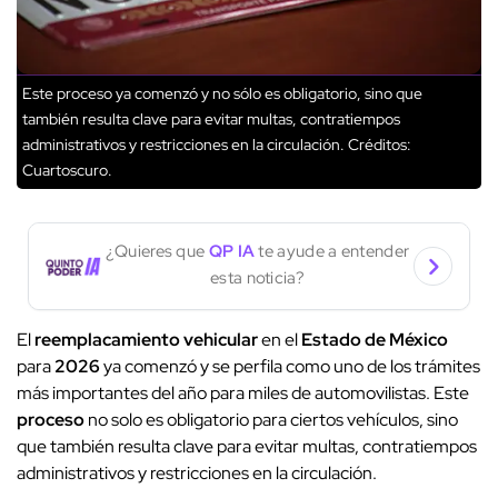
Este proceso ya comenzó y no sólo es obligatorio, sino que
también resulta clave para evitar multas, contratiempos
administrativos y restricciones en la circulación.
Créditos:
Cuartoscuro.
¿Quieres que
QP IA
te ayude a entender
esta noticia?
El
reemplacamiento vehicular
en el
Estado de México
para
2026
ya comenzó y se perfila como uno de los trámites
más importantes del año para miles de automovilistas. Este
proceso
no solo es obligatorio para ciertos vehículos, sino
que también resulta clave para evitar multas, contratiempos
administrativos y restricciones en la circulación.