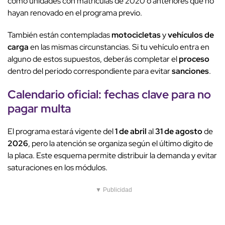
como unidades con matrículas de 2020 o anteriores que no
hayan renovado en el programa previo.
También están contempladas
motocicletas
y
vehículos de
carga
en las mismas circunstancias. Si tu vehículo entra en
alguno de estos supuestos, deberás completar el
proceso
dentro del periodo correspondiente para evitar
sanciones
.
Calendario oficial
:
fechas clave
para
no
pagar multa
El programa estará vigente del
1 de abril
al
31 de agosto
de
2026
, pero la atención se organiza según el último dígito de
la placa. Este esquema permite distribuir la demanda y evitar
saturaciones en los módulos.
▼ Publicidad