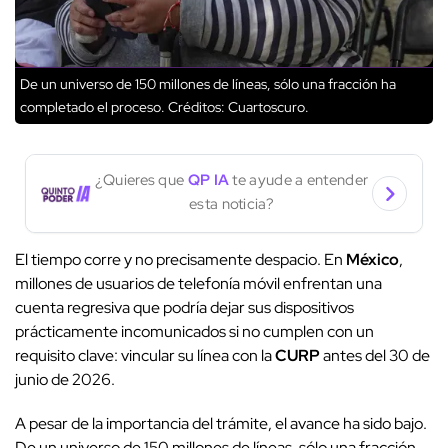
De un universo de 150 millones de líneas, sólo una fracción ha
completado el proceso.
Créditos: Cuartoscuro.
¿Quieres que
QP IA
te ayude a entender
esta noticia?
El tiempo corre y no precisamente despacio. En
México
,
millones de usuarios de telefonía móvil enfrentan una
cuenta regresiva que podría dejar sus dispositivos
prácticamente incomunicados si no cumplen con un
requisito clave: vincular su línea con la
CURP
antes del 30 de
junio de 2026.
A pesar de la importancia del trámite, el avance ha sido bajo.
De un universo de 150 millones de líneas, sólo una fracción