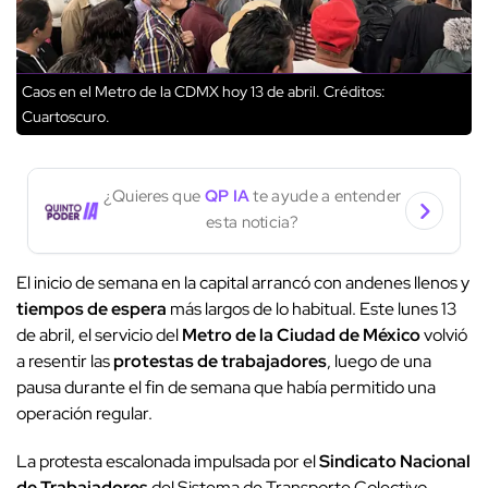
Caos en el Metro de la CDMX hoy 13 de abril.
Créditos:
Cuartoscuro.
¿Quieres que
QP IA
te ayude a entender
esta noticia?
El inicio de semana en la capital arrancó con andenes llenos y
tiempos de espera
más largos de lo habitual. Este lunes 13
de abril, el servicio del
Metro de la Ciudad de México
volvió
a resentir las
protestas de trabajadores
, luego de una
pausa durante el fin de semana que había permitido una
operación regular.
La protesta escalonada impulsada por el
Sindicato Nacional
de Trabajadores
del Sistema de Transporte Colectivo