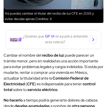
Así puedes cambiar el titular del recibo de luz CFE en 2026 y
evitar deudas ajenas
Créditos: X
¿Quieres que
QP IA
te ayude a entender
esta noticia?
Cambiar el nombre del
recibo de luz
puede parecer un
trámite menor, pero en realidad es una acción importante
para evitar problemas legales y cargos indebidos. Si estás por
mudarte, rentar o comprar una vivienda en México,
actualizar la titularidad ante la
Comisión Federal de
Electricidad
(
CFE
) es indispensable para tener
control
total
sobre tu
servicio eléctrico
.
No hacerlo
a tiempo podría generarte dolores de cabeza:
desde
deudas acumuladas
a nombre de
otra persona