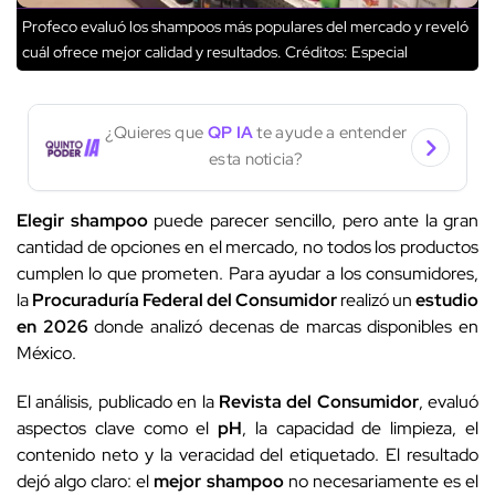
Profeco evaluó los shampoos más populares del mercado y reveló
cuál ofrece mejor calidad y resultados.
Créditos: Especial
¿Quieres que
QP IA
te ayude a entender
esta noticia?
Elegir shampoo
puede parecer sencillo, pero ante la gran
cantidad de opciones en el mercado, no todos los productos
cumplen lo que prometen. Para ayudar a los consumidores,
la
Procuraduría Federal del Consumidor
realizó un
estudio
en 2026
donde analizó decenas de marcas disponibles en
México.
El análisis, publicado en la
Revista del Consumidor
, evaluó
aspectos clave como el
pH
, la capacidad de limpieza, el
contenido neto y la veracidad del etiquetado. El resultado
dejó algo claro: el
mejor shampoo
no necesariamente es el