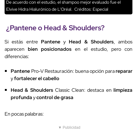
De acuerdo con el estudio, el shampoo mejor evaluado fue el
Elvive Hidra Hialurónico de L'Oréal.
Créditos: Especial
¿
Pantene
o
Head & Shoulders
?
Si estás entre
Pantene
y
Head & Shoulders
, ambos
aparecen
bien posicionados
en el estudio, pero con
diferencias:
Pantene
Pro-V Restauración: buena opción para
reparar
y
fortalecer el cabello
Head & Shoulders
Classic Clean: destaca en
limpieza
profunda
y
control de grasa
En pocas palabras:
▼ Publicidad