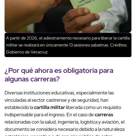
A partir de 2026, el adiestramiento necesario para liberar la cartilla
militar se realizará en únicamente 13 sesiones sabatinas.
Créditos:
Gobierno de Veracruz.
¿Por qué ahora es
obligatoria
para
algunas
carreras
?
Diversas instituciones educativas, especialmente las
vinculadas al sector castrense y de seguridad, han
establecido la
cartilla militar
liberada como un requisito
indispensable para el ingreso. En el caso de
carreras
relacionadas con la salud, ingeniería, logística y aviación, el
documento se considera necesario debido a la naturaleza