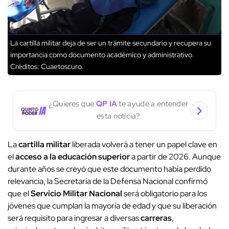
La cartilla militar deja de ser un trámite secundario y recupera su
importancia como documento académico y administrativo.
Créditos: Cuaetoscuro.
¿Quieres que
QP IA
te ayude a entender
esta noticia?
La
cartilla militar
liberada volverá a tener un papel clave en
el
acceso a la educación superior
a partir de 2026. Aunque
durante años se creyó que este documento había perdido
relevancia, la Secretaría de la Defensa Nacional confirmó
que el
Servicio Militar Nacional
será obligatorio para los
jóvenes que cumplan la mayoría de edad y que su liberación
será requisito para ingresar a diversas
carreras
,