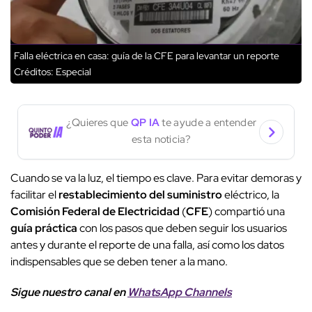
Falla eléctrica en casa: guía de la CFE para levantar un reporte
Créditos: Especial
¿Quieres que
QP IA
te ayude a entender
esta noticia?
Cuando se va la luz, el tiempo es clave. Para evitar demoras y
facilitar el
restablecimiento del suministro
eléctrico, la
Comisión Federal de Electricidad
(
CFE
) compartió una
guía práctica
con los pasos que deben seguir los usuarios
antes y durante el reporte de una falla, así como los datos
indispensables que se deben tener a la mano.
Sigue nuestro canal en
WhatsApp Channels